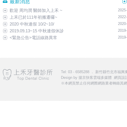
最新消息
歡迎 周均潤 醫師加入上禾 ~
2025-
上禾已於111年初搬遷囉~
2022-
2020 中秋連假 10/2~10/
2020-
2019.09.13~15 中秋連假休診
2019-
<緊急公告>電話線路異常
2019-
Tel: 03 - 6585288 ． 新竹縣竹北市福興東路一段31
Design by
揚京快客雲端多媒體 網頁設計
※本網頁禁止任何網際網路業者轉錄其網
導流關鍵字：植牙,新竹植牙,竹北植牙,植牙診所,新竹植牙診所,竹北植牙診所,植牙推薦,
更多